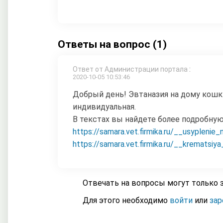
Ответы на вопрос (1)
Ответ от Администрации портала
:
2020-10-05 10:53:46
Добрый день! Эвтаназия на дому кошки 
индивидуальная.
В текстах вы найдете более подробну
https://samara.vet.firmika.ru/__usyplenie
https://samara.vet.firmika.ru/__krematsiy
Отвечать на вопросы могут только 
Для этого необходимо
войти
или
зар