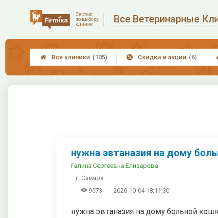
Сервис
Все Ветеринарные Кл
по выбору
клиник
Все клиники
(105)
Скидки и акции
(6)


нужна эвтаназия на дому больн
Галина Сергеевна Елизарова
г. Самара

9573
2020-10-04 18:11:30
нужна эвтаназия на дому больной кошки