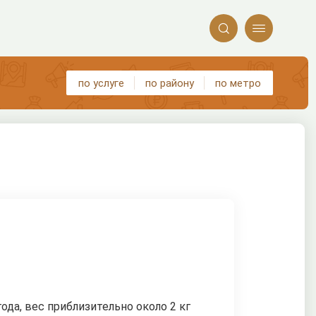


по услуге
по району
по метро
ода, вес приблизительно около 2 кг