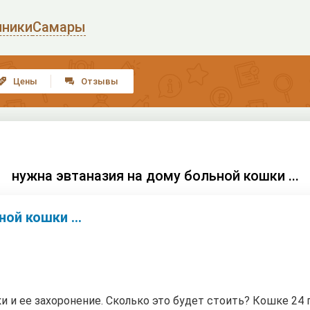
иники
Самары
Цены
Отзывы


нужна эвтаназия на дому больной кошки ...
ой кошки ...
 и ее захоронение. Сколько это будет стоить? Кошке 24 г